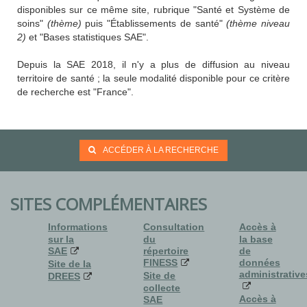
disponibles sur ce même site, rubrique "Santé et Système de
soins"
(thème)
puis "Établissements de santé"
(thème niveau
2)
et "Bases statistiques SAE".
Depuis la SAE 2018, il n'y a plus de diffusion au niveau
territoire de santé ; la seule modalité disponible pour ce critère
de recherche est "France".
ACCÉDER À LA RECHERCHE
SITES COMPLÉMENTAIRES
Informations
Consultation
Accès à
sur la
du
la base
SAE
répertoire
de
FINESS
données
Site de la
administrative
Site de
DREES
collecte
Accès à
SAE